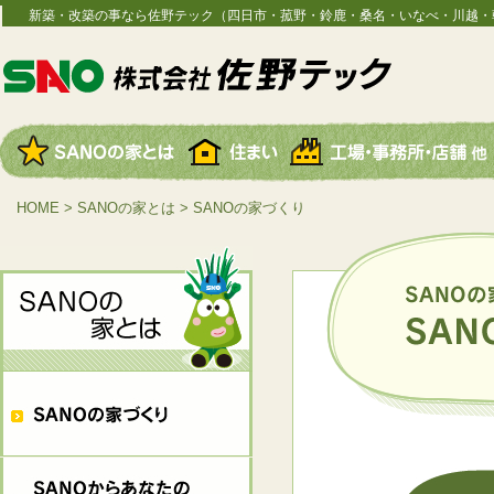
新築・改築の事なら佐野テック（四日市・菰野・鈴鹿・桑名・いなべ・川越・
HOME
>
SANOの家とは
> SANOの家づくり