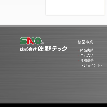
橋梁事業
納品実績
ゴム支承
伸縮継手
（ジョイント）