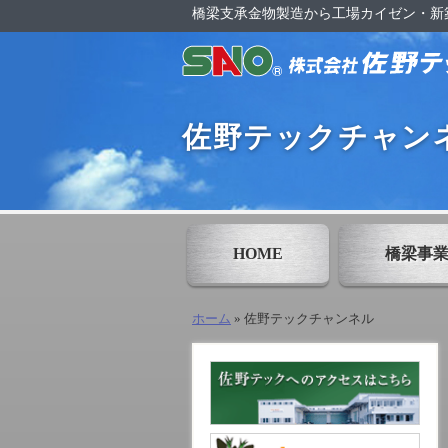
橋梁支承金物製造から
工場カイゼン・新
佐野テックチャン
HOME
橋梁事
ホーム
»
佐野テックチャンネル