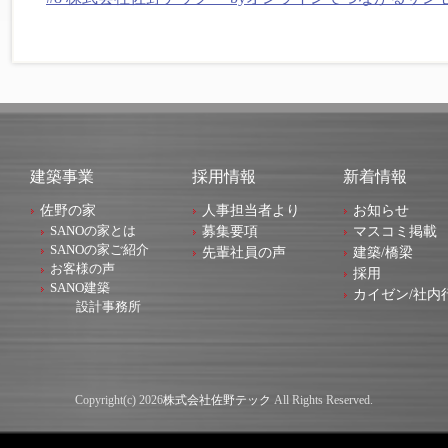
建築事業
採用情報
新着情報
佐野の家
人事担当者より
お知らせ
SANOの家とは
募集要項
マスコミ掲載
SANOの家ご紹介
先輩社員の声
建築/橋梁
お客様の声
採用
SANO建築
カイゼン/社内
設計事務所
Copyright(c) 2026
株式会社佐野テック
All Rights Reserved.